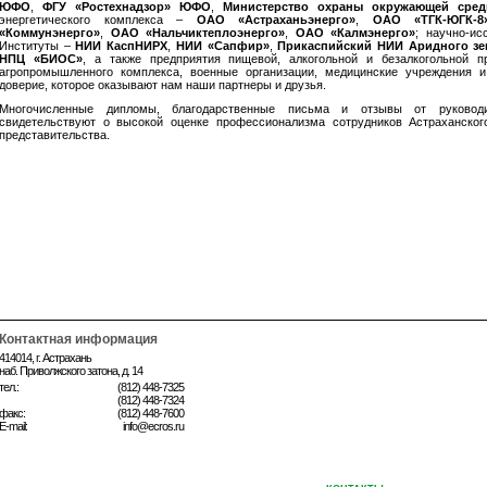
ЮФО
,
ФГУ «Ростехнадзор» ЮФО
,
Министерство охраны окружающей сре
энергетического комплекса –
ОАО «Астраханьэнерго»
,
ОАО «ТГК-ЮГК-
«Коммунэнерго»
,
ОАО «Нальчиктеплоэнерго»
,
ОАО «Калмэнерго»
; научно-ис
Институты –
НИИ КаспНИРХ
,
НИИ «Сапфир»
,
Прикаспийский НИИ Аридного зе
НПЦ «БИОС»
, а также предприятия пищевой, алкогольной и безалкогольной п
агропромышленного комплекса, военные организации, медицинские учреждения 
доверие, которое оказывают нам наши партнеры и друзья.
Многочисленные дипломы, благодарственные письма и отзывы от руководи
свидетельствуют о высокой оценке профессионализма сотрудников Астраханског
представительства.
Контактная информация
414014, г. Астрахань
наб. Приволжского затона, д. 14
тел.:
(812) 448-7325
(812) 448-7324
факс:
(812) 448-7600
E-mail:
info@ecros.ru