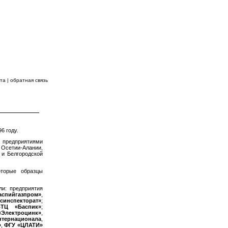
 ВПЕРЕДИ!
йта
|
обратная связь
ЕСУРСЫ
6 году.
с предприятиями
Осетии-Алании,
 и Белгородской
оторые образцы
и: предприятия
спийгазпром»
,
синспекторат»
;
ТЦ «Баспик»
;
Электроцинк»
,
Интернационала
,
»
,
ФГУ «ЦЛАТИ»