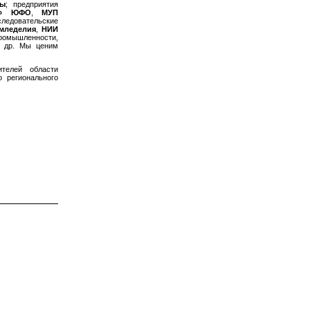
ды
; предприятия
8» ЮФО
,
МУП
следовательские
мледелия
,
НИИ
ромышленности,
и др. Мы ценим
телей области
о регионального