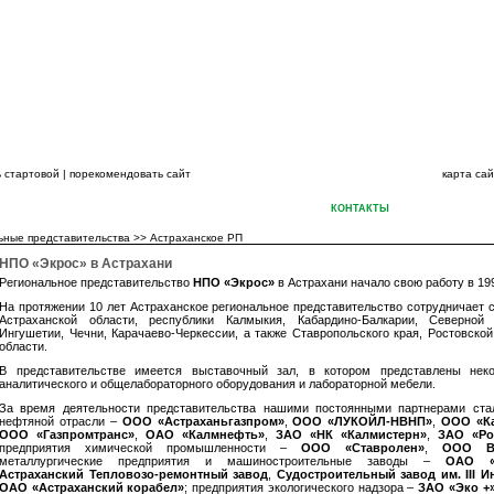
ВСЕГДА НА ШАГ
 стартовой
|
порекомендовать сайт
карта са
ПАНИЙ
КАТАЛОГИ
НОВОСТИ
СЕРВИС
ПЕРСОНАЛ
КОНТАКТЫ
ХИМИЧЕСКИЕ Р
ьные представительства
>>
Астраханское РП
НПО «Экрос» в Астрахани
Региональное представительство
НПО «Экрос»
в Астрахани начало свою работу в 199
На протяжении 10 лет Астраханское региональное представительство сотрудничает 
Астраханской области, республики Калмыкия, Кабардино-Балкарии, Северной 
Ингушетии, Чечни, Карачаево-Черкессии, а также Ставропольского края, Ростовской
области.
В представительстве имеется выставочный зал, в котором представлены нек
аналитического и общелабораторного оборудования и лабораторной мебели.
За время деятельности представительства нашими постоянными партнерами стал
нефтяной отрасли –
ООО «Астраханьгазпром»
,
ООО «ЛУКОЙЛ-НВНП»
,
ООО «Ка
ООО «Газпромтранс»
,
ОАО «Калмнефть»
,
ЗАО «НК «Калмистерн»
,
ЗАО «Ро
предприятия химической промышленности –
ООО «Ставролен»
,
ООО В
металлургические предприятия и машиностроительные заводы –
ОАО «
Астраханский Тепловозо-ремонтный завод
,
Судостроительный завод им. III 
ОАО «Астраханский корабел»
; предприятия экологического надзора –
ЗАО «Эко +