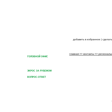
добавить в избранное
|
сделать
ГЛАВНАЯ
О ГРУППЕ КОМПАНИЙ
ПРОДУКЦИЯ ГРУППЫ КОМ
главная
>>
контакты
>>
региональ
ГОЛОВНОЙ ОФИС
РЕГИОНАЛЬНЫЕ
ПРЕДСТАВИТЕЛЬСТВА
ЭКРОС ЗА РУБЕЖОМ
ВОПРОС-ОТВЕТ