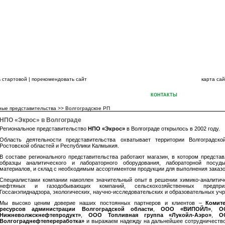
ВСЕГДА НА ШАГ
 стартовой
|
порекомендовать сайт
карта са
ПАНИЙ
КАТАЛОГИ
НОВОСТИ
СЕРВИС
ПЕРСОНАЛ
КОНТАКТЫ
ХИМИЧЕСКИЕ Р
ные представительства
>>
Волгоградское РП
НПО «Экрос» в Волгограде
Региональное представительство
НПО «Экрос»
в Волгограде открылось в 2002 году.
Область деятельности представительства охватывает территории Волгоградской
Ростовской областей и Республики Калмыкия.
В составе регионального представительства работают магазин, в котором предста
образцы аналитического и лабораторного оборудования, лабораторной посу
материалов, и склад с необходимым ассортиментом продукции для выполнения заказо
Специалистами компании накоплен значительный опыт в решении химико-аналитич
нефтяных и газодобывающих компаний, сельскохозяйственных предпри
Госсанэпиднадзора, экологических, научно-исследовательских и образовательных уч
Мы высоко ценим доверие наших постоянных партнеров и клиентов –
Комит
ресурсов администрации Волгоградской области
,
ООО «ВИПОЙЛ»
,
О
Нижневолжскнефтепродукт»
,
ООО Топливная группа «Лукойл-Аэро»
,
О
Волгограднефтепереработка»
и выражаем надежду на дальнейшее сотрудничеств