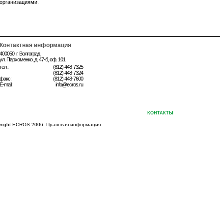
организациями.
Контактная информация
400050, г. Волгоград
ул. Пархоменко, д. 47-б, оф. 101
тел.:
(812) 448-7325
(812) 448-7324
факс:
(812) 448-7600
E-mail:
info@ecros.ru
ПАНИЙ
КАТАЛОГИ
НОВОСТИ
СЕРВИС
ПЕРСОНАЛ
КОНТАКТЫ
ХИМИЧЕСКИЕ Р
yright ECROS 2006.
Правовая информация