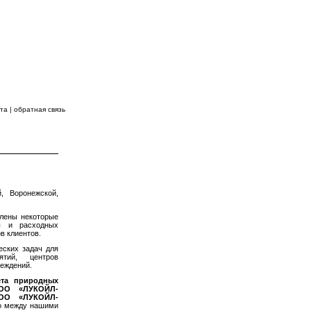
 ВПЕРЕДИ!
йта
|
обратная связь
ЕСУРСЫ
, Воронежской,
влены некоторые
ды и расходных
в клиентов.
еских задач для
ятий, центров
реждений.
ета природных
ОО «ЛУКОЙЛ-
ОО «ЛУКОЙЛ-
о между нашими