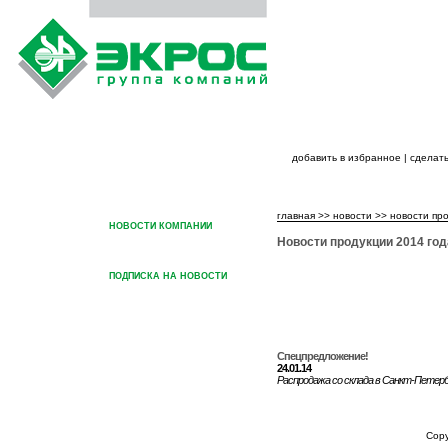
добавить в избранное
|
сделать
ГЛАВНАЯ
О ГРУППЕ КОМПАНИЙ
ПРОДУК
главная
>>
новости
>>
новости пр
НОВОСТИ КОМПАНИИ
Новости продукции 2014 год
НОВОСТИ ПРОДУКЦИИ
ПОДПИСКА НА НОВОСТИ
Спецпредложение!
24.01.14
Распродажа со склада в Санкт-Петерб
ГЛАВНАЯ
О ГРУППЕ КОМПАНИЙ
ПРОДУКЦИЯ ГРУППЫ КОМ
Cop