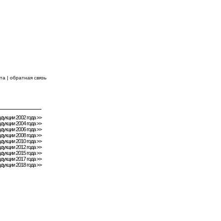
 ВПЕРЕДИ!
йта
|
обратная связь
КОНТАКТЫ
дукции 2002 года >>
дукции 2004 года >>
дукции 2006 года >>
дукции 2008 года >>
дукции 2010 года >>
дукции 2012 года >>
дукции 2015 года >>
дукции 2017 года >>
дукции 2018 года >>
ЕСУРСЫ