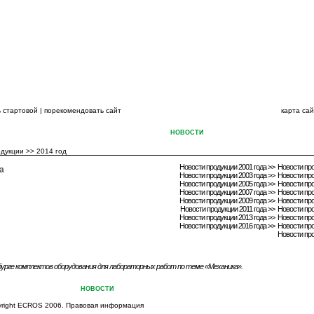
ВСЕГДА НА ШАГ
 стартовой
|
порекомендовать сайт
карта са
ЦИЯ ГРУППЫ КОМПАНИЙ
КАТАЛОГИ
НОВОСТИ
СЕРВИС
ПЕРСОНАЛ
одукции
>>
2014 год
Новости продукции 2001 года >>
Новости про
а
Новости продукции 2003 года >>
Новости про
Новости продукции 2005 года >>
Новости про
Новости продукции 2007 года >>
Новости про
Новости продукции 2009 года >>
Новости про
Новости продукции 2011 года >>
Новости про
Новости продукции 2013 года >>
Новости про
Новости продукции 2016 года >>
Новости про
Новости про
урге комплектов оборудования для лабораторных работ по теме «Механика».
ПАНИЙ
КАТАЛОГИ
НОВОСТИ
СЕРВИС
ПЕРСОНАЛ
КОНТАКТЫ
ХИМИЧЕСКИЕ Р
yright ECROS 2006.
Правовая информация