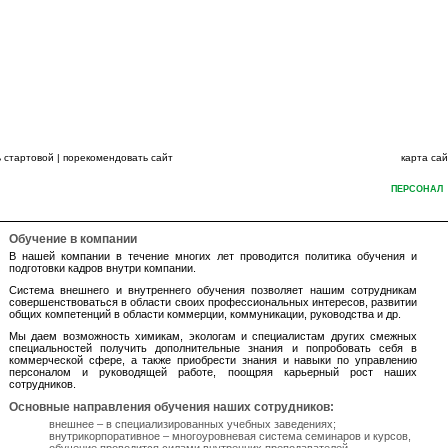
ВСЕГДА НА ШАГ
 стартовой
|
порекомендовать сайт
карта са
ЦИЯ ГРУППЫ КОМПАНИЙ
КАТАЛОГИ
НОВОСТИ
СЕРВИС
ПЕРСОНАЛ
Обучение в компании
В нашей компании в течение многих лет проводится политика обучения и
подготовки кадров внутри компании.
Система внешнего и внутреннего обучения позволяет нашим сотрудникам
совершенствоваться в области своих профессиональных интересов, развитии
общих компетенций в области коммерции, коммуникации, руководства и др.
Мы даем возможность химикам, экологам и специалистам других смежных
специальностей получить дополнительные знания и попробовать себя в
коммерческой сфере, а также приобрести знания и навыки по управлению
персоналом и руководящей работе, поощряя карьерный рост наших
сотрудников.
Основные направления обучения наших сотрудников:
внешнее – в специализированных учебных заведениях;
внутрикорпоративное – многоуровневая система семинаров и курсов,