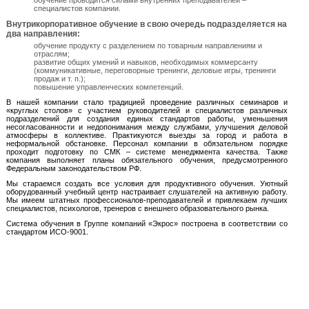
обучение проводится силами внутренних преподавателей –
специалистов компании.
Внутрикорпоративное обучение в свою очередь подразделяется на
два направления:
обучение продукту с разделением по товарным направлениям и
отраслям;
развитие общих умений и навыков, необходимых коммерсанту
(коммуникативные, переговорные тренинги, деловые игры, тренинги
продаж и т. п.);
повышение управленческих компетенций.
В нашей компании стало традицией проведение различных семинаров и
«круглых столов» с участием руководителей и специалистов различных
подразделений для создания единых стандартов работы, уменьшения
несогласованности и недопонимания между службами, улучшения деловой
атмосферы в коллективе. Практикуются выезды за город и работа в
неформальной обстановке. Персонал компании в обязательном порядке
проходит подготовку по СМК – системе менеджмента качества. Также
компания выполняет планы обязательного обучения, предусмотренного
Федеральным законодательством РФ.
Мы стараемся создать все условия для продуктивного обучения. Уютный
оборудованный учебный центр настраивает слушателей на активную работу.
Мы имеем штатных профессионалов-преподавателей и привлекаем лучших
специалистов, психологов, тренеров с внешнего образовательного рынка.
Система обучения в Группе компаний «Экрос» построена в соответствии со
стандартом ИСО-9001.