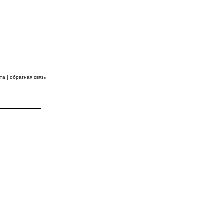
 ВПЕРЕДИ!
йта
|
обратная связь
КОНТАКТЫ