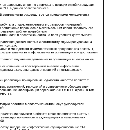
ся завоевать и прочно удерживать позиции одной из ведущих
и СНГ в данной области бизнеса.
й деятельности руководствуется принципами менеджмента
требителя с удовлетворением его запросов и ожиданий;
е вовлечение персонала с максимальным использованием его
 решения проблем потребителя;
ства целей в области качества на всех уровнях деятельности
правления деятельностью и соответствующими ресурсами на
го подхода;
ание и менеджмент взаимосвязанных процессов как системы,
 результативность и эффективность организации при достижении
тоянного улучшения деятельности организации в целом как ее
, основанное на всестороннем анализе информации;
оддержка взаимовыгодных отношений с поставщиками.
и реализации принципов менеджмента качества являются:
вых достижений, технологий и современного оборудования;
 повышение квалификации персонала ЗАО «НПО Экрос», в том
ачества.
изацию политики в области качества несут руководители
ий.
еализации политики в области качества является система
отвечающая положениям международных и национальных
00.
аботку, внедрение и эффективное функционирование СМК