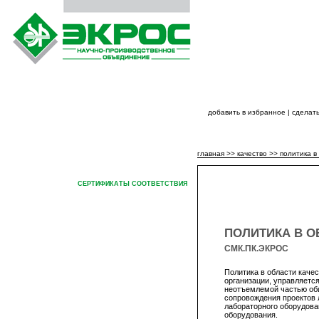
добавить в избранное
|
сделать
ГЛАВНАЯ
О КОМПАНИИ
ПРОДУКЦИЯ ЭКРО
главная
>>
качество
>>
политика в
ПОЛИТИКА В ОБЛАСТИ
КАЧЕСТВА
СЕРТИФИКАТЫ СООТВЕТСТВИЯ
ПОЛИТИКА В О
СМК.ПК.ЭКРОС
Политика в области каче
организации, управляетс
неотъемлемой частью общ
сопровождения проектов 
лабораторного оборудова
оборудования.