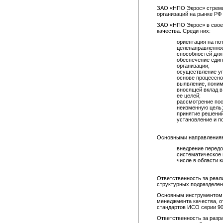
ЗАО «НПО Экрос» стремит
организаций на рынке РФ 
ЗАО «НПО Экрос» в свое
качества. Среди них:
ориентация на по
целенаправленно
способностей для
обеспечение един
организации;
осуществление у
основе процессно
выявление, поним
вносящей вклад в
ее целей;
рассмотрение пос
неизменную цель;
принятие решений
установление и п
Основными направлениям
внедрение передо
систематическое
числе в области к
Ответственность за реал
структурных подразделен
Основным инструментом р
менеджмента качества, 
стандартов ИСО серии 90
Ответственность за разр