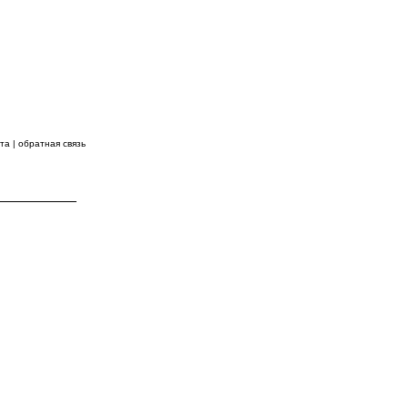
 ВПЕРЕДИ!
йта
|
обратная связь
КОНТАКТЫ