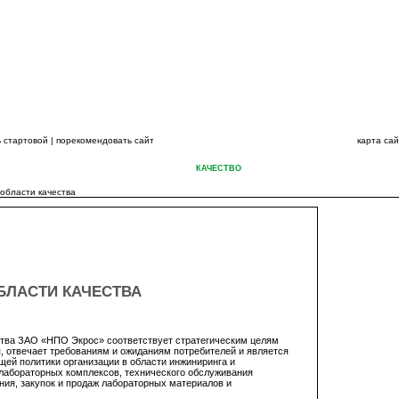
ВСЕГДА НА ШАГ
 стартовой
|
порекомендовать сайт
карта са
С
КАТАЛОГИ
НОВОСТИ
КАЧЕСТВО
СЕРВИС
ПЕРСОНАЛ
 области качества
БЛАСТИ КАЧЕСТВА
ства ЗАО «НПО Экрос» соответствует стратегическим целям
я, отвечает требованиям и ожиданиям потребителей и является
ей политики организации в области инжиниринга и
лабораторных комплексов, технического обслуживания
ния, закупок и продаж лабораторных материалов и