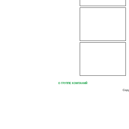
ГЛАВНАЯ
О ГРУППЕ КОМПАНИЙ
ПРОДУКЦИЯ ГРУППЫ КОМ
Cop