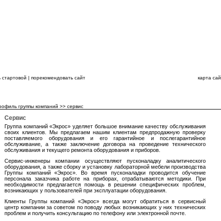
ВСЕГДА НА ШАГ
 стартовой
|
порекомендовать сайт
карта са
ЦИЯ ГРУППЫ КОМПАНИЙ
КАТАЛОГИ
НОВОСТИ
СЕРВИС
ПЕРСОНАЛ
рофиль группы компаний
>>
сервис
Сервис
Группа компаний «Экрос» уделяет большое внимание качеству обслуживания
своих клиентов. Мы предлагаем нашим клиентам предпродажную проверку
поставляемого оборудования и его гарантийное и послегарантийное
обслуживание, а также заключение договора на проведение технического
обслуживания и текущего ремонта оборудования и приборов.
Сервис-инженеры компании осуществляют пусконаладку аналитического
оборудования, а также сборку и установку лабораторной мебели производства
Группы компаний «Экрос». Во время пусконаладки проводится обучение
персонала заказчика работе на приборах, отрабатываются методики. При
необходимости предлагается помощь в решении специфических проблем,
возникающих у пользователей при эксплуатации оборудования.
Клиенты Группы компаний «Экрос» всегда могут обратиться в сервисный
центр компании за советом по поводу любых возникающих у них технических
проблем и получить консультацию по телефону или электронной почте.