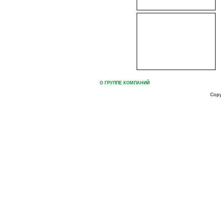
ГЛАВНАЯ
О ГРУППЕ КОМПАНИЙ
ПРОДУКЦИЯ ГРУППЫ КОМ
Cop