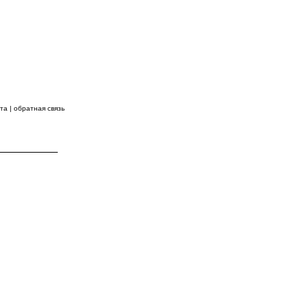
 ВПЕРЕДИ!
йта
|
обратная связь
КОНТАКТЫ