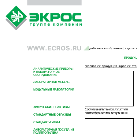
добавить в избранное
|
сделать
ГЛАВНАЯ
О ГРУППЕ КОМПАНИЙ
ПРОДУК
главная
>>
продукция Экрос
>>
ста
АНАЛИТИЧЕСКИЕ ПРИБОРЫ
И ЛАБОРАТОРНОЕ
ОБОРУДОВАНИЕ
ЛАБОРАТОРНАЯ МЕБЕЛЬ
МОДУЛЬНЫЕ ЛАБОРАТОРИИ
СТАНЦИИ АТМОСФЕРНОГО
МОНИТОРИНГА
ХИМИЧЕСКИЕ РЕАКТИВЫ
Состав аналитических систем
атмосферного мониторинга >>
СТАНДАРТНЫЕ ОБРАЗЦЫ
СТАНДАРТ-ТИТРЫ
ЛАБОРАТОРНАЯ ПОСУДА ИЗ
ПОЛИПРОПИЛЕНА