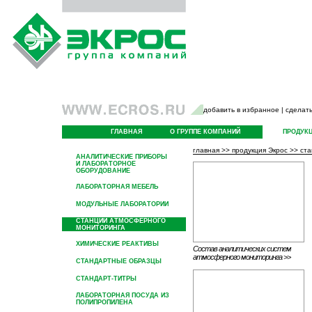
добавить в избранное
|
сделать
ГЛАВНАЯ
О ГРУППЕ КОМПАНИЙ
ПРОДУК
главная
>>
продукция Экрос
>>
ста
АНАЛИТИЧЕСКИЕ ПРИБОРЫ
И ЛАБОРАТОРНОЕ
ОБОРУДОВАНИЕ
ЛАБОРАТОРНАЯ МЕБЕЛЬ
МОДУЛЬНЫЕ ЛАБОРАТОРИИ
СТАНЦИИ АТМОСФЕРНОГО
МОНИТОРИНГА
ХИМИЧЕСКИЕ РЕАКТИВЫ
Состав аналитических систем
атмосферного мониторинга >>
СТАНДАРТНЫЕ ОБРАЗЦЫ
СТАНДАРТ-ТИТРЫ
ЛАБОРАТОРНАЯ ПОСУДА ИЗ
ПОЛИПРОПИЛЕНА